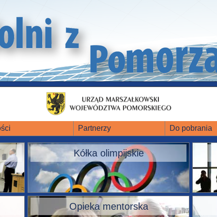
ści
Partnerzy
Do pobrania
Kółka olimpijskie
Opieka mentorska