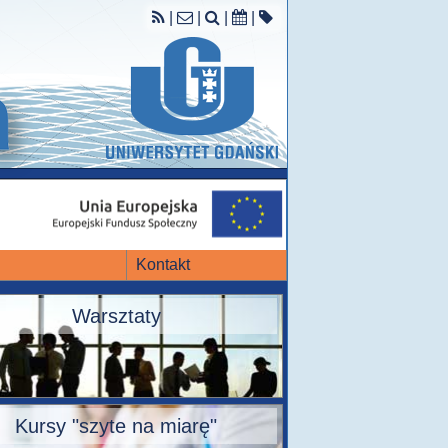
|
|
|
|
Kontakt
Warsztaty
Kursy "szyte na miarę"