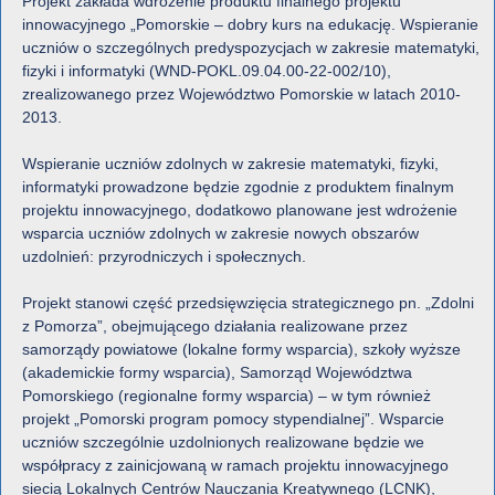
Projekt zakłada wdrożenie produktu finalnego projektu
innowacyjnego „Pomorskie – dobry kurs na edukację. Wspieranie
uczniów o szczególnych predyspozycjach w zakresie matematyki,
fizyki i informatyki (WND-POKL.09.04.00-22-002/10),
zrealizowanego przez Województwo Pomorskie w latach 2010-
2013.
Wspieranie uczniów zdolnych w zakresie matematyki, fizyki,
informatyki prowadzone będzie zgodnie z produktem finalnym
projektu innowacyjnego, dodatkowo planowane jest wdrożenie
wsparcia uczniów zdolnych w zakresie nowych obszarów
uzdolnień: przyrodniczych i społecznych.
Projekt stanowi część przedsięwzięcia strategicznego pn. „Zdolni
z Pomorza”, obejmującego działania realizowane przez
samorządy powiatowe (lokalne formy wsparcia), szkoły wyższe
(akademickie formy wsparcia), Samorząd Województwa
Pomorskiego (regionalne formy wsparcia) – w tym również
projekt „Pomorski program pomocy stypendialnej”. Wsparcie
uczniów szczególnie uzdolnionych realizowane będzie we
współpracy z zainicjowaną w ramach projektu innowacyjnego
siecią Lokalnych Centrów Nauczania Kreatywnego (LCNK),